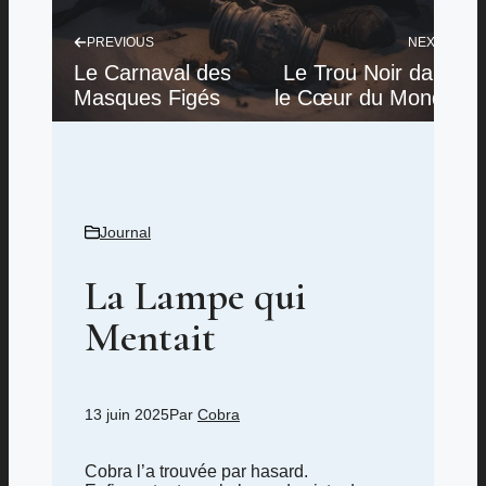
PREVIOUS
NEXT
Le Carnaval des
Le Trou Noir dans
Masques Figés
le Cœur du Monde
Journal
La Lampe qui
Mentait
13 juin 2025
Par
Cobra
Cobra l’a trouvée par hasard.