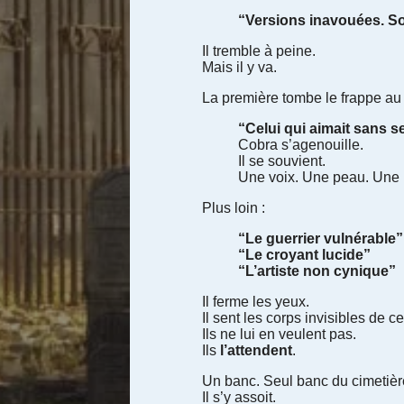
“Versions inavouées. Soi 
Il tremble à peine.
Mais il y va.
La première tombe le frappe au 
“Celui qui aimait sans s
Cobra s’agenouille.
Il se souvient.
Une voix. Une peau. Une p
Plus loin :
“Le guerrier vulnérable”
“Le croyant lucide”
“L’artiste non cynique”
Il ferme les yeux.
Il sent les corps invisibles de c
Ils ne lui en veulent pas.
Ils
l’attendent
.
Un banc. Seul banc du cimetièr
Il s’y assoit.