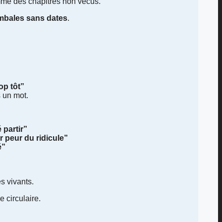
mme des chapitres non vécus.
ombales sans dates
.
op tôt”
s un mot.
 partir”
r peur du ridicule”
é”
s vivants.
 circulaire.