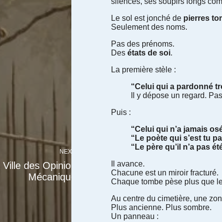
silences, ses soupirs longs co
Le sol est jonché de
pierres t
Seulement des noms.
Pas des prénoms.
Des
états de soi
.
La première stèle :
“Celui qui a pardonné tr
Il y dépose un regard. Pa
Puis :
“Celui qui n’a jamais osé
“Le poète qui s’est tu pa
“Le père qu’il n’a pas ét
NEXT
Il avance.
 Ville des Opinions
Chacune est un miroir fracturé.
Mécaniques
Chaque tombe pèse plus que le
Au centre du cimetière, une zone
Plus ancienne. Plus sombre.
Un panneau :