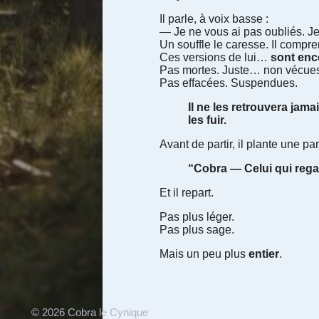
Il parle, à voix basse :
— Je ne vous ai pas oubliés. Je 
Un souffle le caresse. Il compre
Ces versions de lui…
sont enco
Pas mortes. Juste… non vécue
Pas effacées. Suspendues.
Il ne les retrouvera jama
les fuir.
Avant de partir, il plante une pa
“Cobra — Celui qui rega
Et il repart.
Pas plus léger.
Pas plus sage.
Mais un peu plus
entier
.
© 2026 Cobra le Cynique