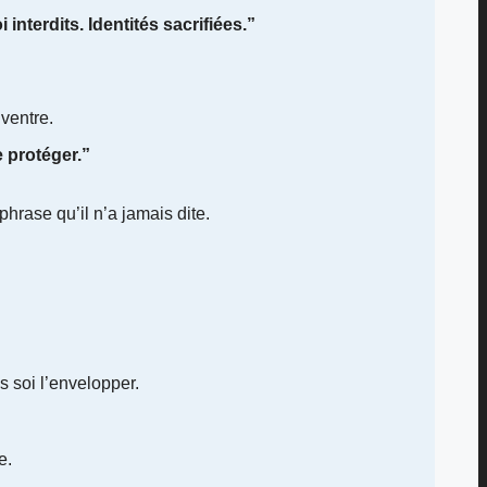
interdits. Identités sacrifiées.”
ventre.
e protéger.”
hrase qu’il n’a jamais dite.
es soi l’envelopper.
e.