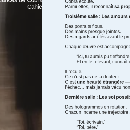
dances de Cobra –
Cobra écoute.
Cahier I
Parmi elles, il reconnaît
sa pro
Troisième salle : Les amours 
Des portraits flous.
Des mains presque jointes.
Des regards arrêtés avant le pr
Chaque œuvre est accompagnée
“Ici, tu aurais pu t’effondrer
Et en te relevant, connaîtr
Il recule.
Ce n’est pas de la douleur.
C’est
une beauté étrangère
— 
l’échec… mais jamais vécu non
Dernière salle : Les soi possi
Des hologrammes en rotation.
Chacun incarne une trajectoir
“Toi, écrivain.”
“Toi, père.”