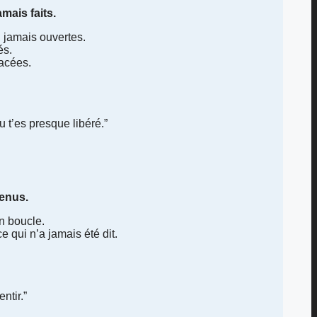
mais faits.
 jamais ouvertes.
és.
acées.
tu t’es presque libéré.”
tenus.
n boucle.
 qui n’a jamais été dit.
ntir.”