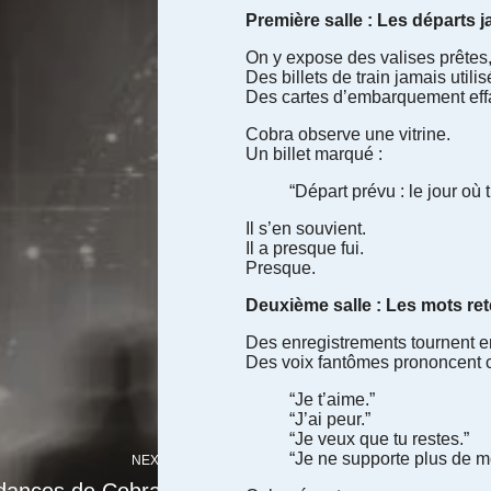
Première salle : Les départs ja
On y expose des valises prêtes,
Des billets de train jamais utilis
Des cartes d’embarquement eff
Cobra observe une vitrine.
Un billet marqué :
“Départ prévu : le jour où 
Il s’en souvient.
Il a presque fui.
Presque.
Deuxième salle : Les mots re
Des enregistrements tournent e
Des voix fantômes prononcent ce
“Je t’aime.”
“J’ai peur.”
“Je veux que tu restes.”
“Je ne supporte plus de me
NEXT