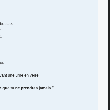
 boucle.
.
x
.
er.
.
vant une urne en verre.
n que tu ne prendras jamais.”